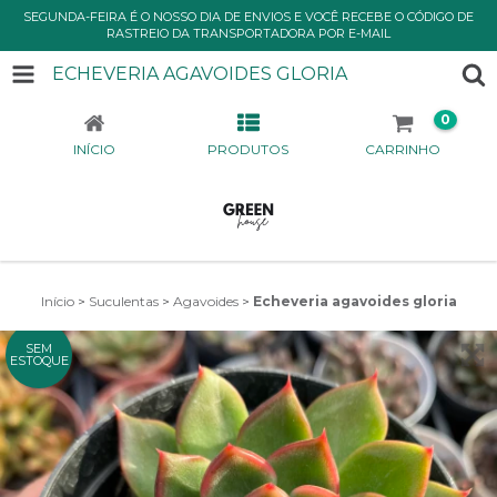
SEGUNDA-FEIRA É O NOSSO DIA DE ENVIOS E VOCÊ RECEBE O CÓDIGO DE
RASTREIO DA TRANSPORTADORA POR E-MAIL
ECHEVERIA AGAVOIDES GLORIA
0
INÍCIO
PRODUTOS
CARRINHO
Início
>
Suculentas
>
Agavoides
>
Echeveria agavoides gloria
SEM
ESTOQUE