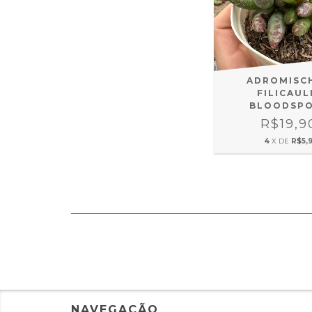
ADROMISC
FILICAUL
BLOODSP
R$19,9
4
X DE
R$5,9
NAVEGAÇÃO