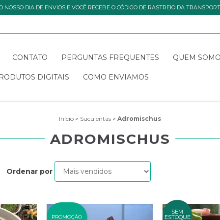
O NOSSO DIA DE ENVIOS E VOCÊ RECEBE O CÓDIGO DE RASTREIO DA TRANSPOR
CONTATO
PERGUNTAS FREQUENTES
QUEM SOM
RODUTOS DIGITAIS
COMO ENVIAMOS
Início
>
Suculentas
>
Adromischus
ADROMISCHUS
Ordenar por
SEM
PROMOÇÃO
ESTOQUE