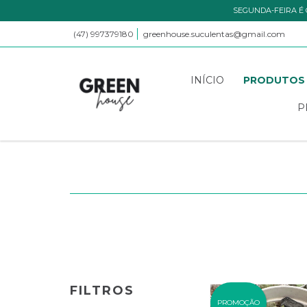
SEGUNDA-FEIRA É 
(47) 997379180
greenhouse.suculentas@gmail.com
INÍCIO
PRODUTOS
P
FILTROS
PROMOÇÃO