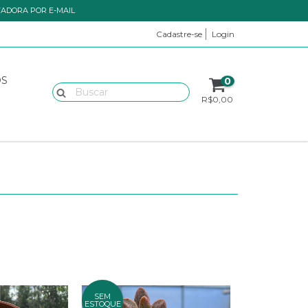
TADORA POR E-MAIL
Cadastre-se
Login
OS
0
R$0,00
SEM
ESTOQUE