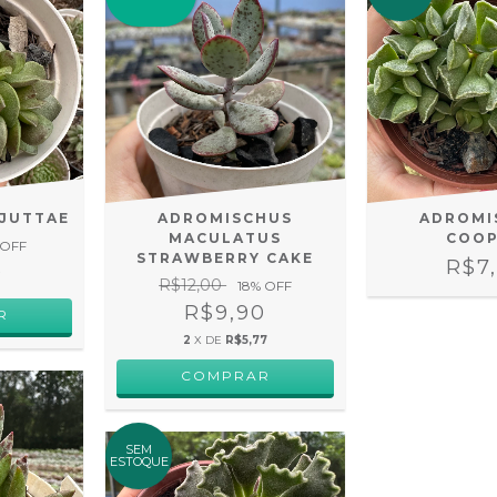
JUTTAE
ADROMISCHUS
ADROMI
MACULATUS
COOP
 OFF
STRAWBERRY CAKE
R$7
0
R$12,00
18
% OFF
R$9,90
2
X DE
R$5,77
SEM
ESTOQUE