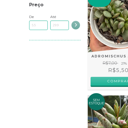
Preço
De
Até
ADROMISCHUS 
R$7,00
21
%
R$5,5
SEM
ESTOQUE