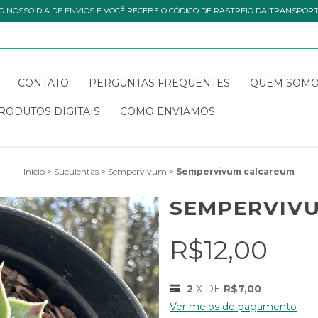
O NOSSO DIA DE ENVIOS E VOCÊ RECEBE O CÓDIGO DE RASTREIO DA TRANSPOR
CONTATO
PERGUNTAS FREQUENTES
QUEM SOM
RODUTOS DIGITAIS
COMO ENVIAMOS
Início
>
Suculentas
>
Sempervivum
>
Sempervivum calcareum
SEMPERVIV
R$12,00
2
X DE
R$7,00
Ver meios de pagamento