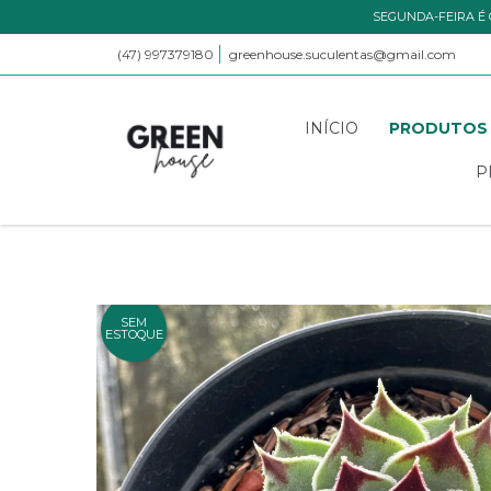
SEGUNDA-FEIRA É 
(47) 997379180
greenhouse.suculentas@gmail.com
INÍCIO
PRODUTOS
P
SEM
ESTOQUE