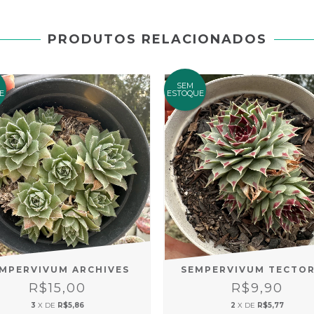
PRODUTOS RELACIONADOS
SEM
E
ESTOQUE
MPERVIVUM ARCHIVES
SEMPERVIVUM TECTO
R$15,00
R$9,90
3
X DE
R$5,86
2
X DE
R$5,77