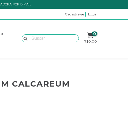
TADORA POR E-MAIL
Cadastre-se
Login
OS
0
R$0,00
UM CALCAREUM