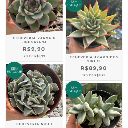
SEM
ESTOQUE
ECHEVERIA PARVA X
LINDSAYANA
R$9,90
2
X DE
R$5,77
ECHEVERIA AGAVOIDES
SIRIUS
R$89,90
SEM
ESTOQUE
12
X DE
R$9,25
SEM
ESTOQUE
ECHEVERIA NICHI