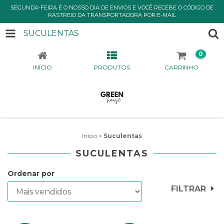
SEGUNDA-FEIRA É O NOSSO DIA DE ENVIOS E VOCÊ RECEBE O CÓDIGO DE
RASTREIO DA TRANSPORTADORA POR E-MAIL
SUCULENTAS
0
INÍCIO
PRODUTOS
CARRINHO
Início
>
Suculentas
SUCULENTAS
Ordenar por
FILTRAR