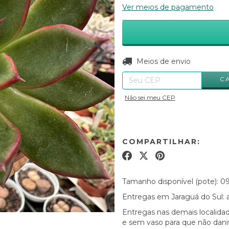
Ver meios de pagamento
Entregas para o CEP:
Meios de envio
C
Não sei meu CEP
COMPARTILHAR:
Tamanho disponível (pote): 0
Entregas em Jaraguá do Sul: a
Entregas nas demais localidad
e sem vaso para que não danif