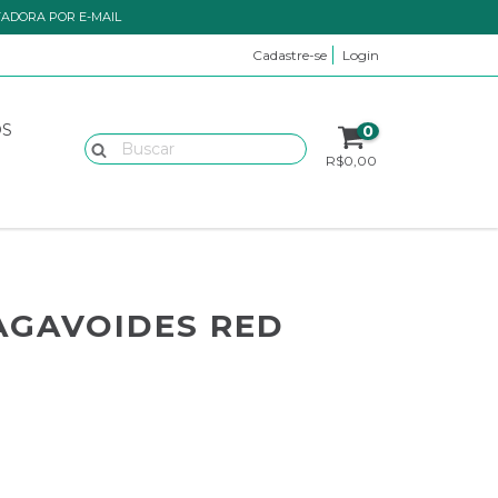
TADORA POR E-MAIL
Cadastre-se
Login
OS
0
R$0,00
AGAVOIDES RED