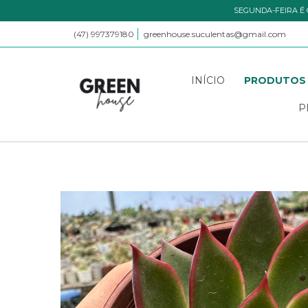
SEGUNDA-FEIRA É 
(47) 997379180
greenhouse.suculentas@gmail.com
INÍCIO
PRODUTOS
P