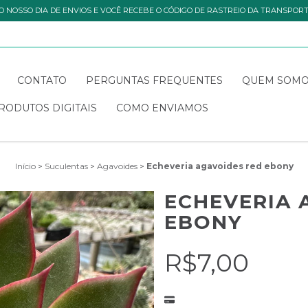
O NOSSO DIA DE ENVIOS E VOCÊ RECEBE O CÓDIGO DE RASTREIO DA TRANSPOR
CONTATO
PERGUNTAS FREQUENTES
QUEM SOM
RODUTOS DIGITAIS
COMO ENVIAMOS
Início
>
Suculentas
>
Agavoides
>
Echeveria agavoides red ebony
ECHEVERIA 
EBONY
R$7,00