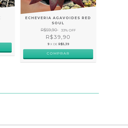
X
ECHEVERIA AGAVOIDES RED
ECHEV
SOUL
B
R$59,90
33
% OFF
R$39,90
9
X DE
R$5,39