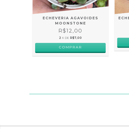
DES PINK
ECHEVERIA AGAVOIDES
ECH
E
MOONSTONE
R$12,00
OFF
2
X DE
R$7,00