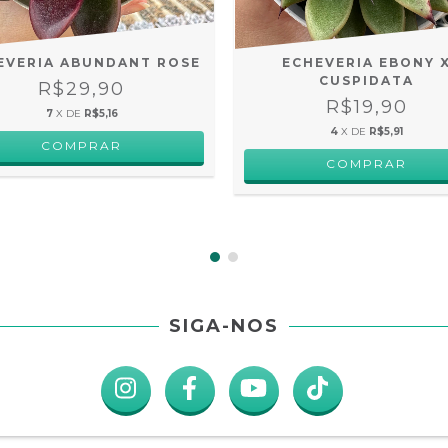
EVERIA ABUNDANT ROSE
ECHEVERIA EBONY 
CUSPIDATA
R$29,90
R$19,90
7
X DE
R$5,16
4
X DE
R$5,91
SIGA-NOS