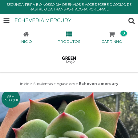
SEGUNDA-FEIRA É O NOSSO DIA DE ENVIOS E VOCÊ RECEBE O CÓDIGO DE
RASTREIO DA TRANSPORTADORA POR E-MAIL
ECHEVERIA MERCURY
0
INÍCIO
PRODUTOS
CARRINHO
Início
>
Suculentas
>
Agavoides
>
Echeveria mercury
SEM
ESTOQUE